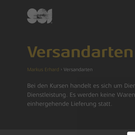
Skip
to
main
content
Versandarten
Markus Erhard
›
Versandarten
Hit enter to search or ESC to close
Bei den Kursen handelt es sich um Dien
Dienstleistung. Es werden keine Ware
einhergehende Lieferung statt.