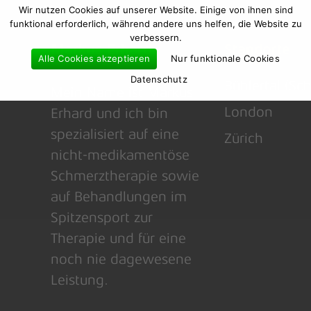
Wir nutzen Cookies auf unserer Website. Einige von ihnen sind
funktional erforderlich, während andere uns helfen, die Website zu
verbessern.
Markus Erhard
Standorte
Alle Cookies akzeptieren
Nur funktionale Cookies
Datenschutz
Bühlertal (Sc
Mein Name ist Markus
London
Erhard und ich bin
spezialisiert auf eine
Zürich
nicht-medikamentöse
Schmerztherapie sowie
auf Behandlungen im
Spitzensport zur
Therapie und für eine
noch nie dagewesene
Leistung.