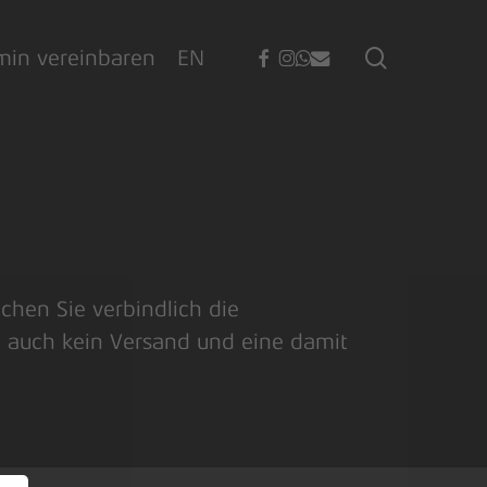
facebook
instagram
whatsapp
email
search
min vereinbaren
EN
chen Sie verbindlich die
 auch kein Versand und eine damit