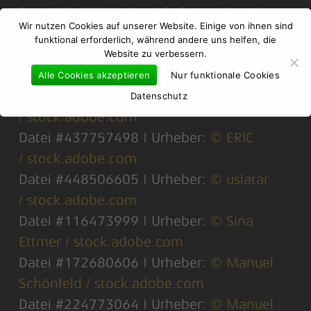
Datei #365558945 | Urheber:
© David
Wir nutzen Cookies auf unserer Website. Einige von ihnen sind
Bleja / stock.adobe.com
funktional erforderlich, während andere uns helfen, die
Datei #404794689 | Urheber:
© Radoslaw
Website zu verbessern.
Maciejewski / stock.adobe.com
Alle Cookies akzeptieren
Nur funktionale Cookies
Datei #423225572 | Urheber:
© uslatar
Datenschutz
/ stock.adobe.com
Datei #437757498 | Urheber:
© ERIC
/ stock.adobe.com
Datei #448506605 | Urheber:
© uslatar
/ stock.adobe.com
Datei #116473999 | Urheber:
© Sina
Ettmer / stock.adobe.com
Datei #172680606 | Urheber:
© Manuel
Schönfeld / stock.adobe.com
Datei #224773064 | Urheber:
© Manuel