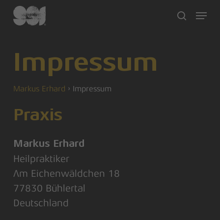
Skip
Menu
to
search
main
content
Impressum
Markus Erhard
›
Impressum
Praxis
Markus Erhard
Heilpraktiker
Am Eichenwäldchen 18
77830 Bühlertal
Deutschland