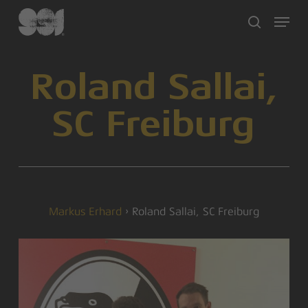
Skip
Menu
to
search
main
content
Roland Sallai,
SC Freiburg
Markus Erhard
›
Roland Sallai, SC Freiburg