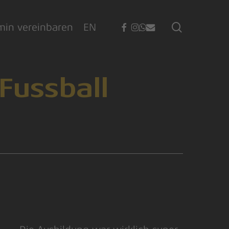
facebook
instagram
whatsapp
email
search
min vereinbaren
EN
 Fussball