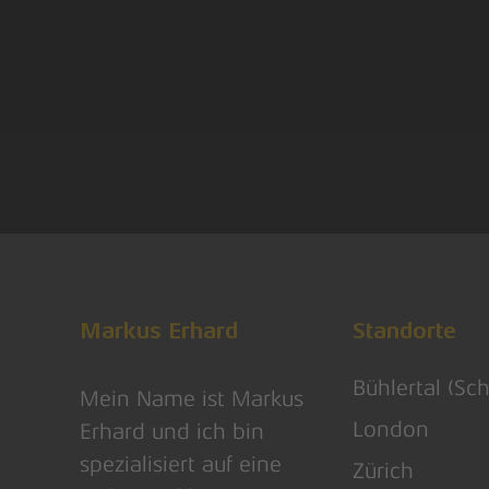
Markus Erhard
Standorte
Bühlertal (Sc
Mein Name ist Markus
London
Erhard und ich bin
spezialisiert auf eine
Zürich