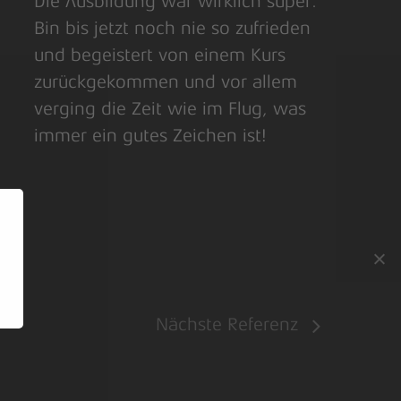
Die Ausbildung war wirklich super.
Bin bis jetzt noch nie so zufrieden
und begeistert von einem Kurs
zurückgekommen und vor allem
verging die Zeit wie im Flug, was
immer ein gutes Zeichen ist!
Nächste Referenz