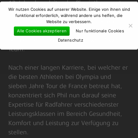
12 Jahre lang leitender Physiotherapeut
Wir nutzen Cookies auf unserer Website. Einige von ihnen sind
bei British Cycling (Nationalmannschaft
funktional erforderlich, während andere uns helfen, die
und Landesstützpunkt in Manchester).
Website zu verbessern.
Gleichzeitig war er 5 Jahre lang
Alle Cookies akzeptieren
Nur funktionale Cookies
beratender Physiotherapeut beim Sky
Datenschutz
Team.
Nach einer langen Karriere, bei welcher er
die besten Athleten bei Olympia und
sieben Jahre Tour de France betreut hat,
konzentriert sich Phil nun darauf seine
Expertise für Radfahrer verschiedenster
Leistungsklassen im Bereich Gesundheit,
Komfort und Leistung zur Verfügung zu
stellen.