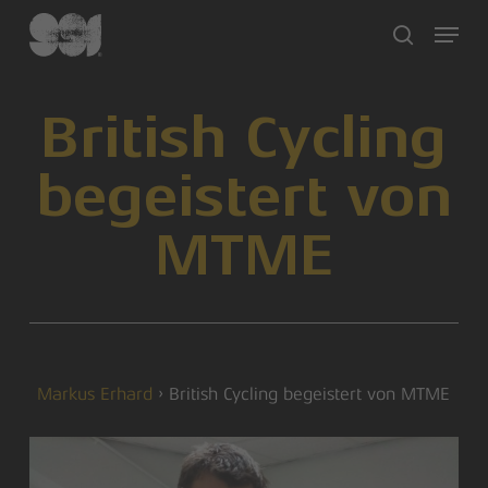
Skip
Menu
to
search
main
content
British Cycling
begeistert von
MTME
Markus Erhard
›
British Cycling begeistert von MTME